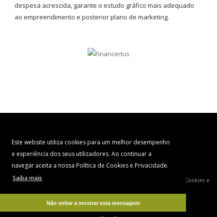
despesa acrescida, garante o estudo gráfico mais adequado
ao empreendimento e posterior plano de marketing.
Este website utiliza cookies para um melhor desempenho
e experiência dos seus utilizadores. Ao continuar a
navegar aceita a nossa Política de Cookies e Privacidade.
Saiba mais
© COPYRIGHT 2026. DEVELOPED BY
OPTIMIZING CONCEPTS
|
Política de Cookies e
Privacidade
Não voltar a mostrar esta mensagem